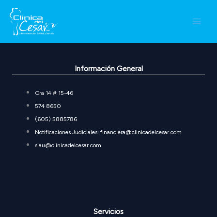
Ir
Derechos y Deberes de Paciente
al
contenido
Información General
Cra 14 # 15-46
574 8650
(605) 5885786
Notificaciones Judiciales: financiera@clinicadelcesar.com
siau@clinicadelcesar.com
Servicios